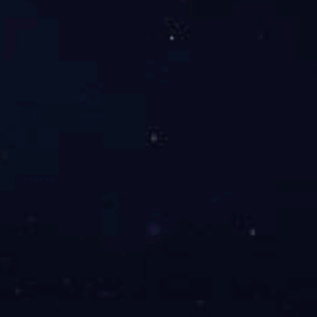
后一页
尾页
食品级，耐腐蚀性好。201不锈钢成本低，但
：不是越厚越好，但要保证结构强度。通常
0.15mm之间为宜。太薄容易在负压下被吸瘪。直
 常见的尺寸有φ150mm（15cm）、
【更多详情】