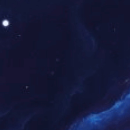
当前位置：
首页
>>
开云(中国)
通风管道
通风管道
查看详情
在线客服
查看详情
在线客服