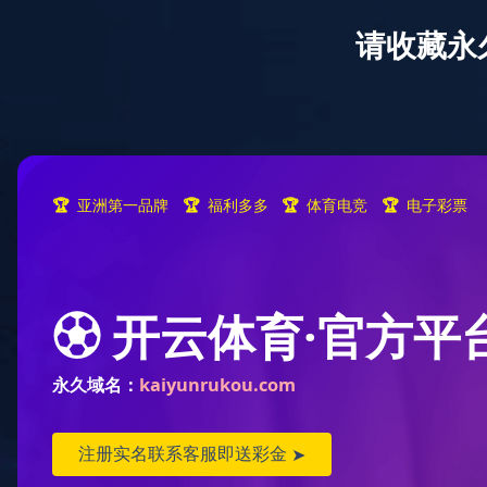
你好！开云app网站
网站首页
开云(中国)
集研发、设计、制作、安
·执着 ·诚信 ·