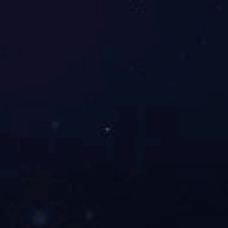
共42条 当前2/4页
首页
前一页
1
2
3
4
荐资讯
/ RECOMMENDED NEWS
不锈钢油烟管关键选购要点
材质与厚度：材质：304不锈钢，
在厨房潮湿环境下容易生锈。厚度
家用波纹管厚度在0.12mm - 
径：必须与油烟机出风口直径匹配！
不锈钢油烟管关键选购要点
φ160mm（16cm）···...